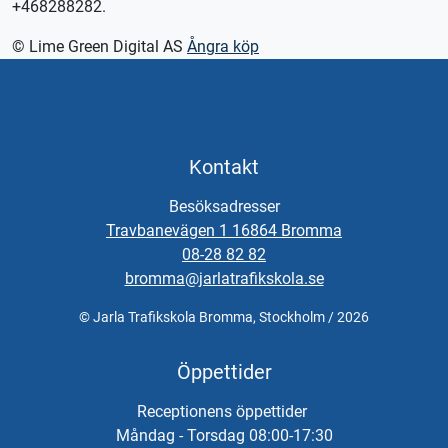
+468288282.
Kontakta oss för bokning eller logga in på appen TABS Elev
alternativt tctabs.se.
© Lime Green Digital AS
Ångra köp
Vid önskemål om betalning via faktura, vänligen kontakta
trafikskolan så hjälper vi er.
Kontakt
Besöksadresser
Travbanevägen 1 16864 Bromma
08-28 82 82
bromma@jarlatrafikskola.se
© Jarla Trafikskola Bromma, Stockholm / 2026
Öppettider
Receptionens öppettider
Måndag - Torsdag 08:00-17:30