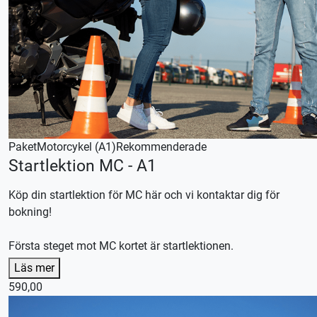
Vid önskemål om betalning via faktura, vänligen kontakta
trafikskolan så hjälper vi er.
Paket
Motorcykel (A1)
Rekommenderade
Startlektion MC - A1
Köp din startlektion för MC här och vi kontaktar dig för
bokning!
Första steget mot MC kortet är startlektionen.
Börja övningsköra med en startlektion, oavsett om du
Läs mer
önskar ta hela körutbildningen hos oss, kör med en privat
590,00
handledare eller en kombination av båda.
Efter lektionen skräddarsyr vi en plan efter dina