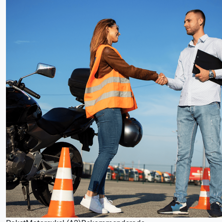
förutsättningar och önskemål.
Lån av kläder ingår
Lån av skydd ingår
Lån av MC ingår
Denna lektion utförs med en Lätt MC (A1), körkortstillstånd
krävs. Utebliven närvaro debiteras enligt STR praxis.
OBS! Minderåriga behöver målsmans godkännande för att
få delta på körlektioner.
Kontakta oss för bokning eller logga in på appen TABS Elev
alternativt tctabs.se.
Vid önskemål om betalning via faktura, vänligen kontakta
trafikskolan så hjälper vi er.