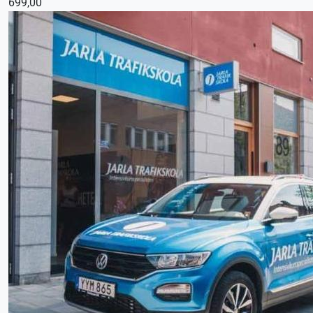
699,00
Efter lektionen skräddarsyr vi en plan efter dina
förutsättningar och önskemål.
Våra körlektioner är 70 minuter, utebliven närvaro debiteras.
En startlektion kan endast nyttjas en gång och ersätter inte
vanliga körlektioner.
Denna körlektion utförs med en manuellt växlad bil,
körkortstillstånd krävs.
Kontakta oss för bokning eller logga in på appen TABS Elev
alternativt tctabs.se.
Vid önskemål om betalning via faktura, vänligen kontakta
trafikskolan så hjälper vi er.