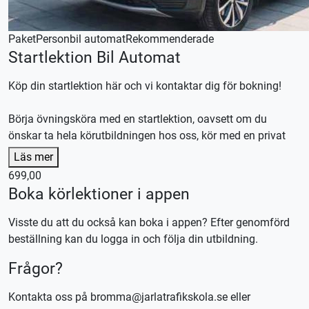
Paket
Personbil automat
Rekommenderade
Startlektion Bil Automat
Köp din startlektion här och vi kontaktar dig för bokning!
Börja övningsköra med en startlektion, oavsett om du
önskar ta hela körutbildningen hos oss, kör med en privat
handledare eller en kombination av båda.
Läs mer
Efter lektionen skräddarsyr vi en plan efter dina
699,00
förutsättningar och önskemål.
Boka körlektioner i appen
Våra körlektioner är 70 minuter, utebliven närvaro debiteras.
Visste du att du också kan boka i appen? Efter genomförd
En startlektion kan endast nyttjas en gång och ersätter inte
beställning kan du logga in och följa din utbildning.
vanliga körlektioner.
Frågor?
Denna körlektion utförs med en automat växlad bil,
körkortstillstånd krävs.
Kontakta oss på bromma@jarlatrafikskola.se eller